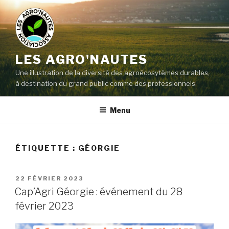
LES AGRO'NAUTES
Une illustration de la diversité des agroécosytèmes durables,
à destination du grand public comme des professionnels
Menu
ÉTIQUETTE :
GÉORGIE
22 FÉVRIER 2023
Cap’Agri Géorgie : événement du 28
février 2023