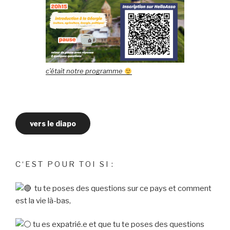
c’était notre programme
vers le diapo
C ‘ E S T P O U R T O I S I :
tu te poses des questions sur ce pays et comment
est la vie là-bas,
tu es expatrié.e et que tu te poses des questions