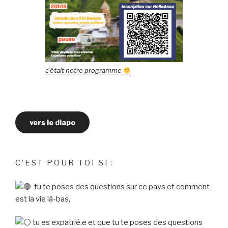
c’était notre programme
vers le diapo
C ‘ E S T P O U R T O I S I :
tu te poses des questions sur ce pays et comment
est la vie là-bas,
tu es expatrié.e et que tu te poses des questions