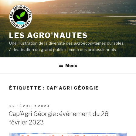
LES AGRO'NAUTES
Une illustration de la diversité des agroécosytèmes durables,
à destination du grand public comme des professionnels
Menu
ÉTIQUETTE :
CAP'AGRI GÉORGIE
22 FÉVRIER 2023
Cap’Agri Géorgie : événement du 28
février 2023