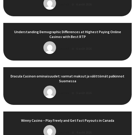
CecileB
6 août 2026
Understanding Demographic Differences at Highest Paying Online
Casinos with Best RTP
CecileB
6 août 2026
Dracula Casinon ominaisuudet: varmat maksut ja välittömät palkinnot
Suomessa
CecileB
5 août 2026
Winny Casino – Play Freely and Get Fast Payouts in Canada
CecileB
4 août 2026