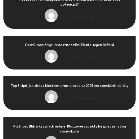
potencjał?
CecileB
7 août 2026
Časté Problémy Při Mostbet Přihlášení a Jejich Řešení
CecileB
6 août 2026
Top 5 tipů, jak získat Mostbet promo code cz 2025 pro speciální nabídky
CecileB
6 août 2026
Płatność Blik w kasynach online: Kluczowe aspekty bezpieczeństwa
sprawdzam