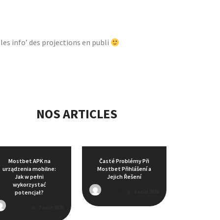
les info’ des projections en publi
NOS ARTICLES
Mostbet APK na
Časté Problémy Při
urządzenia mobilne:
Mostbet Přihlášení a
Jak w pełni
Jejich Řešení
wykorzystać
CecileB
6 août 2026
potencjał?
CecileB
7 août 2026