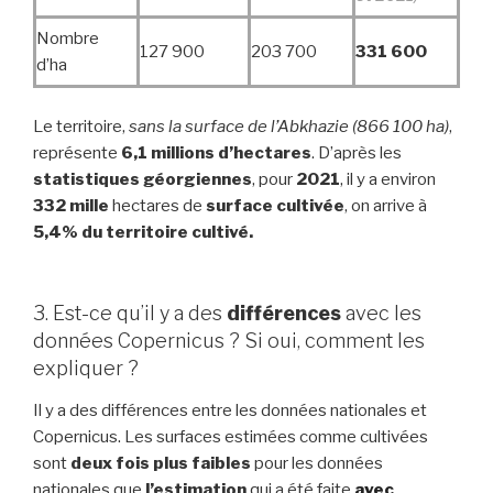
Nombre
127 900
203 700
331 600
d’ha
Le territoire,
sans la surface de l’Abkhazie
(866 100 ha)
,
représente
6,1 millions d’hectares
. D’après les
statistiques géorgiennes
, pour
2021
, il y a environ
332 mille
hectares de
surface cultivée
, on arrive à
5,4% du territoire cultivé.
3. Est-ce qu’il y a des
différences
avec les
données Copernicus ? Si oui, comment les
expliquer ?
Il y a des différences entre les données nationales et
Copernicus. Les surfaces estimées comme cultivées
sont
deux fois plus faibles
pour les données
nationales que
l’estimation
qui a été faite
avec