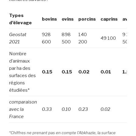
Types
bovins
ovins
porcins
caprins
avico
d’élevage
Geostat
928
898
140
9 253
49 100
2021
600
500
200
500
Nombre
d’animaux
par ha des
0.15
0.15
0.02
0.01
1.52
surfaces des
régions
étudiées*
comparaison
avec la
0.33
0.10
0.23
0.02
France
*Chiffres ne prenant pas en compte l’Abkhazie, la surface