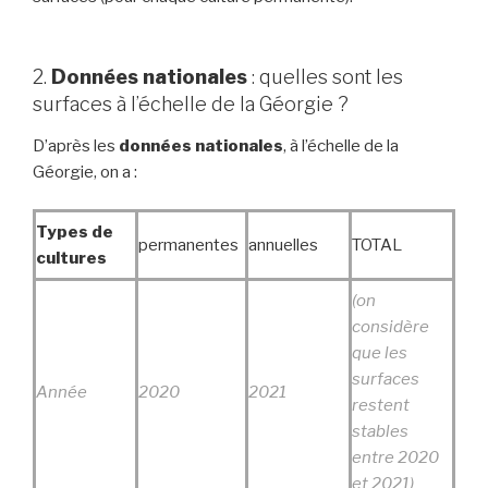
2.
Données nationales
: quelles sont les
surfaces à l’échelle de la Géorgie ?
D’après les
données nationales
, à l’échelle de la
Géorgie, on a :
Types de
permanentes
annuelles
TOTAL
cultures
(on
considère
que les
surfaces
Année
2020
2021
restent
stables
entre 2020
et 2021)