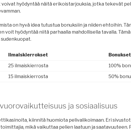
t voivat hyödyntää näitä erikoistarjouksia, jotka tekevät 
levamman.
mista on hyvä idea tutustua bonuksiin ja niiden ehtoihin. Tä
voit hyödyntää niitä parhaalla mahdollisella tavalla. Tämä
t sudenkuopat.
Ilmaiskierrokset
Bonukset
25 ilmaiskierrosta
100% bon
15 ilmaiskierrosta
50% bonu
vuorovaikutteisuus ja sosiaalisuus
ettikasinoita, kiinnitä huomiota pelivalikoimaan. Eri sivustot 
otoimittajia, mikä vaikuttaa pelien laatuun ja saatavuuteen. 