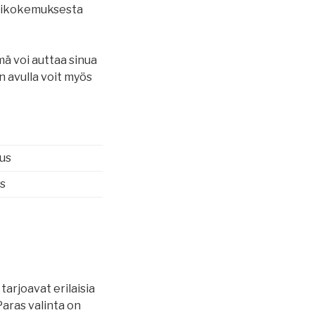
pelikokemuksesta
mä voi auttaa sinua
n avulla voit myös
us
s
tarjoavat erilaisia
Paras valinta on