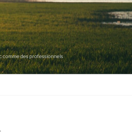
lic comme des professionnels