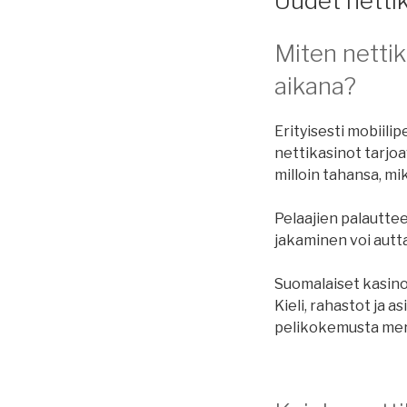
Uudet nettik
Miten netti
aikana?
Erityisesti mobiil
nettikasinot tarjoa
milloin tahansa, m
Pelaajien palautte
jakaminen voi autt
Suomalaiset kasinot 
Kieli, rahastot ja a
pelikokemusta merk