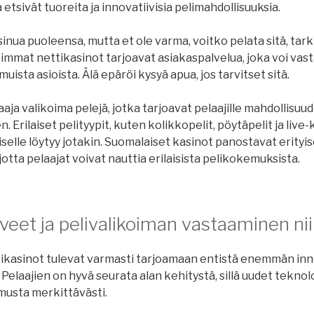
ka etsivät tuoreita ja innovatiivisia pelimahdollisuuksia.
 sinua puoleensa, mutta et ole varma, voitko pelata sitä, tar
immat nettikasinot tarjoavat asiakaspalvelua, joka voi vast
muista asioista. Älä epäröi kysyä apua, jos tarvitset sitä.
aaja valikoima pelejä, jotka tarjoavat pelaajille mahdollisuud
. Erilaiset pelityypit, kuten kolikkopelit, pöytäpelit ja live-
iselle löytyy jotakin. Suomalaiset kasinot panostavat erityis
otta pelaajat voivat nauttia erilaisista pelikokemuksista.
iveet ja pelivalikoiman vastaaminen nii
ikasinot tulevat varmasti tarjoamaan entistä enemmän inno
. Pelaajien on hyvä seurata alan kehitystä, sillä uudet teknol
usta merkittävästi.