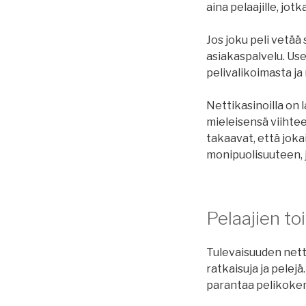
aina pelaajille, jot
Jos joku peli vetää
asiakaspalvelu. Use
pelivalikoimasta ja 
Nettikasinoilla on l
mieleisensä viihteen
takaavat, että joka
monipuolisuuteen, j
Pelaajien to
Tulevaisuuden nett
ratkaisuja ja pelejä
parantaa pelikokem