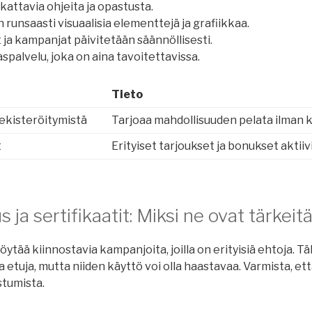
 kattavia ohjeita ja opastusta.
 runsaasti visuaalisia elementtejä ja grafiikkaa.
t ja kampanjat päivitetään säännöllisesti.
palvelu, joka on aina tavoitettavissa.
Tieto
ekisteröitymistä
Tarjoaa mahdollisuuden pelata ilman k
t
Erityiset tarjoukset ja bonukset aktiivis
 ja sertifikaatit: Miksi ne ovat tärkeit
öytää kiinnostavia kampanjoita, joilla on erityisiä ehtoja. Tä
ia etuja, mutta niiden käyttö voi olla haastavaa. Varmista, e
stumista.