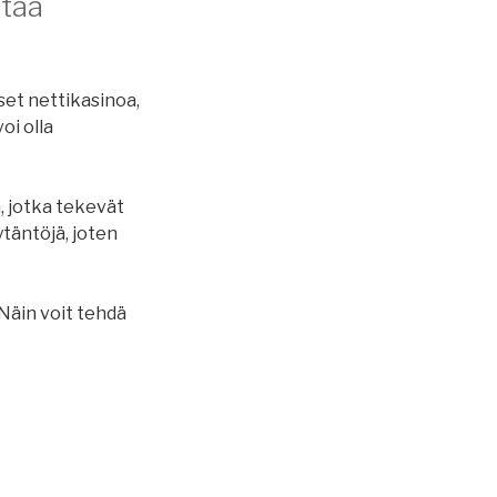
ttaa
tset nettikasinoa,
oi olla
, jotka tekevät
ytäntöjä, joten
Näin voit tehdä