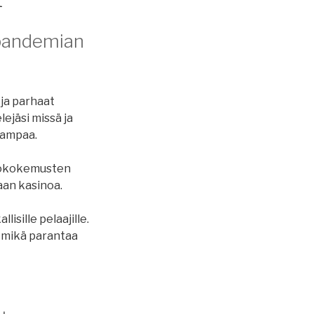
t
 pandemian
, ja parhaat
ejäsi missä ja
vampaa.
sinokokemusten
aan kasinoa.
isille pelaajille.
e, mikä parantaa