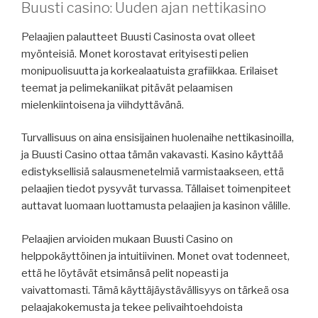
Buusti casino: Uuden ajan nettikasino
Pelaajien palautteet Buusti Casinosta ovat olleet
myönteisiä. Monet korostavat erityisesti pelien
monipuolisuutta ja korkealaatuista grafiikkaa. Erilaiset
teemat ja pelimekaniikat pitävät pelaamisen
mielenkiintoisena ja viihdyttävänä.
Turvallisuus on aina ensisijainen huolenaihe nettikasinoilla,
ja Buusti Casino ottaa tämän vakavasti. Kasino käyttää
edistyksellisiä salausmenetelmiä varmistaakseen, että
pelaajien tiedot pysyvät turvassa. Tällaiset toimenpiteet
auttavat luomaan luottamusta pelaajien ja kasinon välille.
Pelaajien arvioiden mukaan Buusti Casino on
helppokäyttöinen ja intuitiivinen. Monet ovat todenneet,
että he löytävät etsimänsä pelit nopeasti ja
vaivattomasti. Tämä käyttäjäystävällisyys on tärkeä osa
pelaajakokemusta ja tekee pelivaihtoehdoista