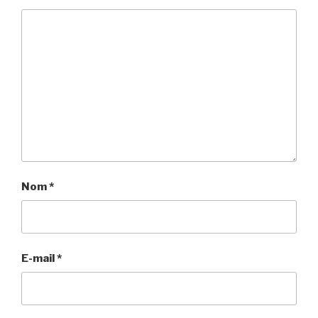
Nom
*
E-mail
*