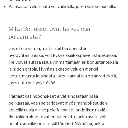
Asiakaspalvelun laatu voi vaihdella, joten valitse huolella.
Miksi Bonukset ovat tärkeä osa
pelaamista?
Jos et ole varma, mistä aloittaa bonusten
hyödyntämisessä, voit kysyä asiakaspalvelusta neuvoja.
He voivat auttaa sinua ymmärtämään eri bonustarjouksia
ja niiden ehtoja. Hyvä asiakaspalvelu on merkki
luotettavasta kasinosta, joten kannattaa ottaa yhteyttä,
jos sinulla on kysyttävää.
Parhaat kasinobonukset eivät ainoastaan lisää
pelikassaa, vaan ne tarjoavat myös mahdollisuuden
kokeilla uusia online pelejä ilman taloudellista riskiä.
Ilmaiskierrokset ovat erityinen etu, jonka avulla voit
pelata suosikkipelisi riskittömästi. Nämä tarjoukset