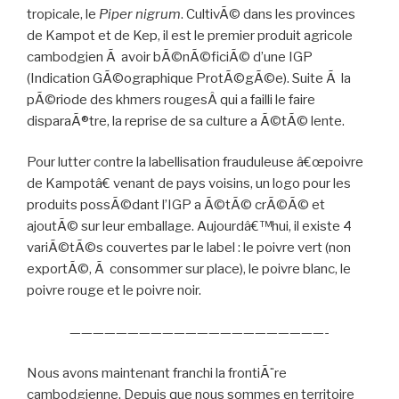
tropicale, le
Piper nigrum
. CultivÃ© dans les provinces
de Kampot et de
Kep
, il est le premier produit agricole
cambodgien Ã avoir bÃ©nÃ©ficiÃ© d’une
IGP
(Indication GÃ©ographique ProtÃ©gÃ©e). Suite Ã la
pÃ©riode des khmers rougesÂ
qui a failli le faire
disparaÃ®tre, la reprise de sa culture a Ã©tÃ© lente.
Pour lutter contre la labellisation frauduleuse â€œpoivre
de Kampotâ€ venant de pays voisins, un logo pour les
produits possÃ©dant l’IGP a Ã©tÃ© crÃ©Ã© et
ajoutÃ© sur leur emballage. Aujourdâ€™hui, il existe 4
variÃ©tÃ©s couvertes par le label : le poivre vert (non
exportÃ©, Ã consommer sur place), le poivre blanc, le
poivre rouge et le poivre noir.
——————————————————————-
Nous avons maintenant franchi la frontiÃ¨re
cambodgienne. Depuis que nous sommes en territoire