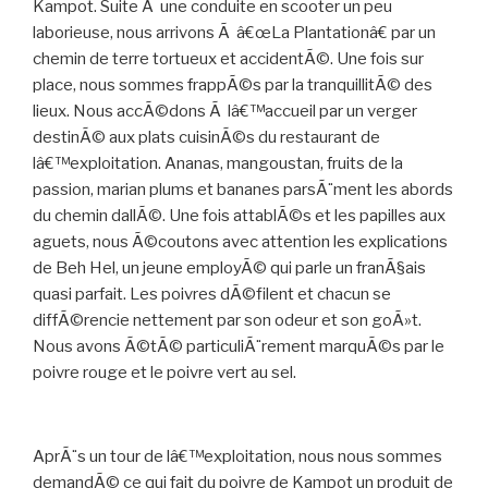
Kampot. Suite Ã une conduite en scooter un peu
laborieuse, nous arrivons Ã â€œLa Plantationâ€ par un
chemin de terre tortueux et accidentÃ©. Une fois sur
place, nous sommes frappÃ©s par la tranquillitÃ© des
lieux. Nous accÃ©dons Ã lâ€™accueil par un verger
destinÃ© aux plats cuisinÃ©s du restaurant de
lâ€™exploitation. Ananas, mangoustan, fruits de la
passion, marian plums et bananes parsÃ¨ment les abords
du chemin dallÃ©. Une fois attablÃ©s et les papilles aux
aguets, nous Ã©coutons avec attention les explications
de Beh Hel, un jeune employÃ© qui parle un franÃ§ais
quasi parfait. Les poivres dÃ©filent et chacun se
diffÃ©rencie nettement par son odeur et son goÃ»t.
Nous avons Ã©tÃ© particuliÃ¨rement marquÃ©s par le
poivre rouge et le poivre vert au sel.
AprÃ¨s un tour de lâ€™exploitation, nous nous sommes
demandÃ© ce qui fait du poivre de Kampot un produit de