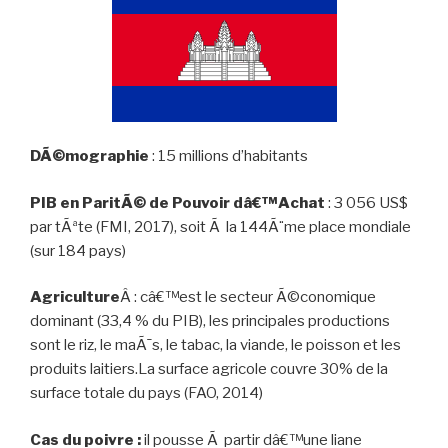
DÃ©mographie
: 15 millions d’habitants
PIB en ParitÃ© de Pouvoir dâ€™Achat
: 3 056 US$
par tÃªte (FMI, 2017), soit Ã la 144Ã¨me place mondiale
(sur 184 pays)
Agriculture
Â : câ€™est le secteur Ã©conomique
dominant (33,4 % du PIB), les principales productions
sont le riz, le maÃ¯s, le tabac, la viande, le poisson et les
produits laitiers.La surface agricole couvre 30% de la
surface totale du pays (FAO, 2014)
Cas du poivre :
il pousse Ã partir dâ€™une liane