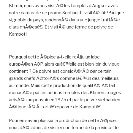
Khmer, nous avons visitÃ© les temples d’Angkor avec
notre camarade de promo Sophanith, visitÃ© lâ€™unique
vignoble du pays, randonnÃ© dans une jungle truffÃ©e
d’araignÃ©esâ€¦ Et visitÃ© une ferme de poivre de
Kampot !
Pourquoi cette Ã©pice a-t-elle reÃ§u un label
europÃ©en AOP, alors quâ€™elle est bien loin du vieux
continent ? Ce poivre est considÃ©rÃ© par certain
grands chefs Ã©toilÃ©s comme lâ€™un des meilleurs
au monde. Mais cette production de qualitÃ© Ã©tait
menacÃ©e par les actions terribles des Khmers rouges
arrivÃ©s au pouvoir en 1975 et par le poivre vietnamien
Ã©tiquetÃ© Ã tort â€œpoivre de Kampotâ€.
Pour en savoir plus sur la production de cette Ã©pice,
nous dÃ©cidons de visiter une ferme de la province de