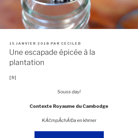
15 JANVIER 2018
PAR
CECILEB
Une escapade épicée à la
plantation
[:fr]
Souss day!
Contexte Royaume du Cambodge
KÃ¢mpÅ­chÃ©a
en khmer