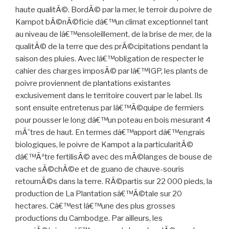
haute qualitÃ©. BordÃ© par la mer, le terroir du poivre de
Kampot bÃ©nÃ©ficie dâ€™un climat exceptionnel tant
au niveau de lâ€™ensoleillement, de la brise de mer, de la
qualitÃ© de la terre que des prÃ©cipitations pendant la
saison des pluies. Avec lâ€™obligation de respecter le
cahier des charges imposÃ© par lâ€™IGP, les plants de
poivre proviennent de plantations existantes
exclusivement dans le territoire couvert par le label. Ils
sont ensuite entretenus par lâ€™Ã©quipe de fermiers
pour pousser le long dâ€™un poteau en bois mesurant 4
mÃ¨tres de haut. En termes dâ€™apport dâ€™engrais
biologiques, le poivre de Kampot a la particularitÃ©
dâ€™Ãªtre fertilisÃ© avec des mÃ©langes de bouse de
vache sÃ©chÃ©e et de guano de chauve-souris
retournÃ©s dans la terre. RÃ©partis sur 22 000 pieds, la
production de La Plantation sâ€™Ã©tale sur 20
hectares. Câ€™est lâ€™une des plus grosses
productions du Cambodge. Par ailleurs, les