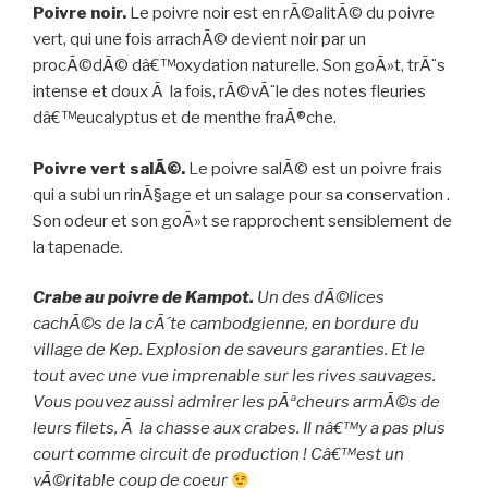
Poivre noir.
Le poivre noir est en rÃ©alitÃ© du poivre
vert, qui une fois arrachÃ© devient noir par un
procÃ©dÃ© dâ€™oxydation naturelle. Son goÃ»t, trÃ¨s
intense et doux Ã la fois, rÃ©vÃ¨le des notes fleuries
dâ€™eucalyptus et de menthe fraÃ®che.
Poivre vert salÃ©.
Le poivre salÃ© est un poivre frais
qui a subi un rinÃ§age et un salage pour sa conservation .
Son odeur et son goÃ»t se rapprochent sensiblement de
la tapenade.
Crabe au poivre de Kampot.
Un des dÃ©lices
cachÃ©s de la cÃ´te cambodgienne, en bordure du
village de Kep. Explosion de saveurs garanties. Et le
tout avec une vue imprenable sur les rives sauvages.
Vous pouvez aussi admirer les pÃªcheurs armÃ©s de
leurs filets, Ã la chasse aux crabes. Il nâ€™y a pas plus
court comme circuit de production ! Câ€™est un
vÃ©ritable coup de coeur