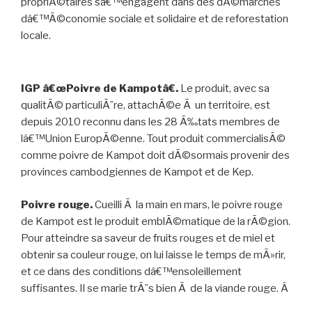
propriÃ©taires sâ€™engagent dans des dÃ©marches
dâ€™Ã©conomie sociale et solidaire et de reforestation
locale.
IGP â€œPoivre de Kampotâ€.
Le produit, avec sa
qualitÃ© particuliÃ¨re, attachÃ©e Ã un territoire, est
depuis 2010 reconnu dans les 28 Ã‰tats membres de
lâ€™Union EuropÃ©enne. Tout produit commercialisÃ©
comme poivre de Kampot doit dÃ©sormais provenir des
provinces cambodgiennes de Kampot et de Kep.
Poivre rouge.
Cueilli Ã la main en mars, le poivre rouge
de Kampot est le produit emblÃ©matique de la rÃ©gion.
Pour atteindre sa saveur de fruits rouges et de miel et
obtenir sa couleur rouge, on lui laisse le temps de mÃ»rir,
et ce dans des conditions dâ€™ensoleillement
suffisantes. Il se marie trÃ¨s bien Ã de la viande rouge. Â