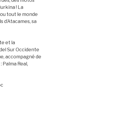
 rues, des motos
urkina ! La
s, ou tout le monde
ls d’Atacames, sa
e et la
el Sur Occidente
que, accompagné de
: Palma Real,
oc