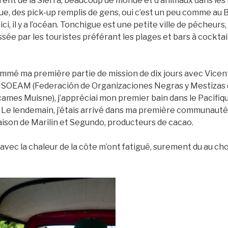
érent de la Sierra, beaucoup de monde et d’animaux dans les
ue, des pick-up remplis de gens, oui c’est un peu comme au B
’ici, il y a l’océan. Tonchigue est une petite ville de pécheur
issée par les touristes préférant les plages et bars à cocktai
mmé ma première partie de mission de dix jours avec Vicent
OEAM (Federación de Organizaciones Negras y Mestizas d
ames Muisne), j’appréciai mon premier bain dans le Pacifi
ka. Le lendemain, j’étais arrivé dans ma première communauté 
maison de Marilin et Segundo, producteurs de cacao.
avec la chaleur de la côte m’ont fatigué, surement du au ch