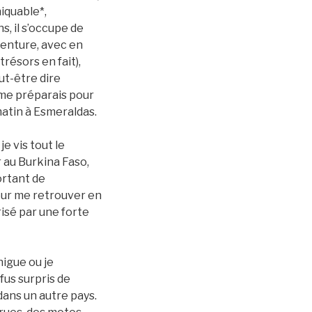
hiquable*,
, il s’occupe de
aventure, avec en
résors en fait),
ut-être dire
e me préparais pour
matin à Esmeraldas.
e vis tout le
r au Burkina Faso,
ortant de
pour me retrouver en
isé par une forte
higue ou je
fus surpris de
 dans un autre pays.