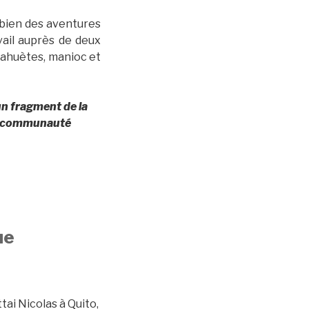
, bien des aventures
vail auprès de deux
acahuètes, manioc et
un fragment de la
la communauté
ue
ttai Nicolas à Quito,