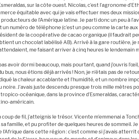
Esmeraldas, sur la côte ouest. Nicolas, c’est l’agronome d’Et
merce équitable avec qui je vais effectuer mes deux missions
t producteurs de l’Amérique latine. Je parti donc un peu à l’
 et un numéro de téléphone (c’est un peu comme la carte aux t
résident de la coopérative de cacao organique (il faudrait pe
btient un chocolat labélisé AB). Arrivé à la gare routière, j
’attendaient, me faisant arriver à cinq heures le lendemain 
s avoir dormi beaucoup, mais pourtant, quand j’ouvris l’œil, j
bus, nous étions déjà arrivés ! Non, je n’étais pas de retou
iqué la chaleur accablante et l’humidité, et un nombre imp
 noire. J’avais juste descendu presque trois mille mètres 
 tropico-océanique, dans la province d’Esmeraldas, caractér
tino-américain.
 coup de fil, j’atteignis le trésor. Vicente m’emmenai a Tonc
 sa famille, et pu profiter de quelques heures de sommeil. Je 
l’Afrique dans cette région : c’est comme si j’avais atterrît