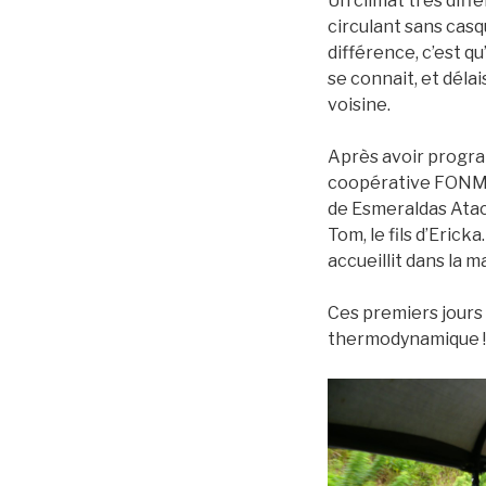
Un climat très diff
circulant sans casq
différence, c’est qu
se connait, et déla
voisine.
Après avoir progra
coopérative FONMS
de Esmeraldas Atac
Tom, le fils d’Eric
accueillit dans la 
Ces premiers jours 
thermodynamique !