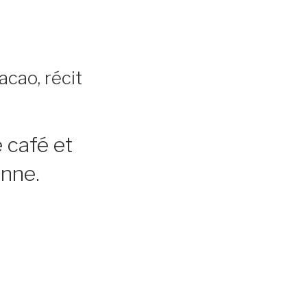
acao, récit
 café et
enne.