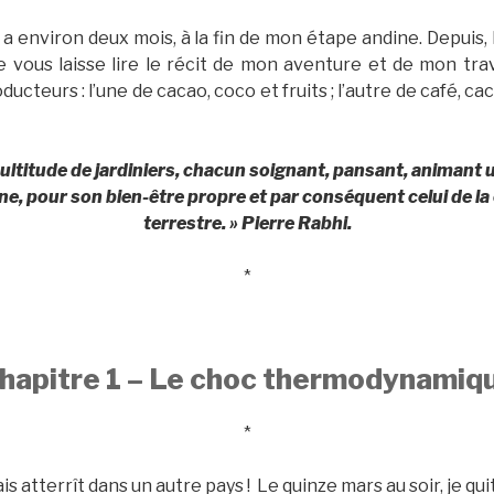
l y a environ deux mois, à la fin de mon étape andine. Depuis
e vous laisse lire le récit de mon aventure et de mon tra
ducteurs : l’une de cacao, coco et fruits ; l’autre de café, c
multitude de jardiniers, chacun soignant, pansant, animant 
e, pour son bien-être propre et par conséquent celui de 
terrestre. » Pierre Rabhi.
*
hapitre 1 – Le choc thermodynamiq
*
is atterrît dans un autre pays ! Le quinze mars au soir, je qui