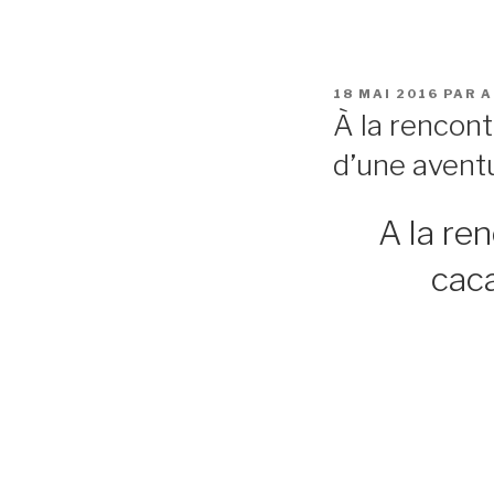
18 MAI 2016
PAR
A
À la rencont
d’une avent
A la re
caca