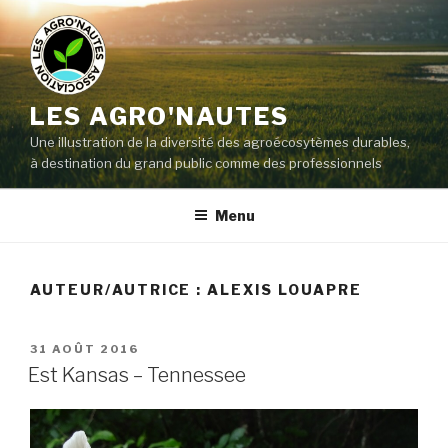
LES AGRO'NAUTES
Une illustration de la diversité des agroécosytèmes durables,
à destination du grand public comme des professionnels
Menu
AUTEUR/AUTRICE :
ALEXIS LOUAPRE
31 AOÛT 2016
Est Kansas – Tennessee