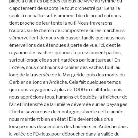
place à d’autres bipèdes curieux de vivre au rythme du
clapotement de sabots, le tout orchestré par Lena, la
seule à connaître suffisamment bien le nœud qui nous
tient proche de leur tente la nuit! Nous traversons
l’Aubrac sur le chemin de Compostelle où les marcheurs
s’émerveillent de nous voir passer, tandis que nous nous
émerveillons des étendues à perte de vue. Ici, c’est le
royaume des vaches, qui nous impressionnent parfois,
surtout lorsqu’elles sont gardées par leur taureau ! En
Lozère, nous continuons à croiser des vaches tout au
long de la traversée de la Margeride, puis des monts du
Gerbier de Jonc en Ardèche. Cela fait quelques temps
que nous voyageons à plus de 1000 m d’altitude, mais
nous apprécions tous, humains et équidés, la fraîcheur de
l’air et l’intensité de la lumière déversée sur les paysages.
L’herbe savoureuse de montagne, si verte cette année,
nous maintient bien en état ! Elle devient plus drue
lorsque nous descendons des hauteurs en Ardèche dans
la vallée de l’Eyrieux pour déboucher dans la vallée du