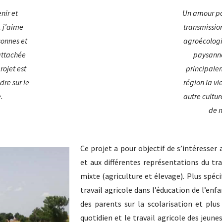
nir et
Un amour pou
 j’aime
transmissio
sonnes et
agroécologiq
 attachée
paysanne
rojet est
principalem
re sur le
région la vi
.
autre cultur
de m
Ce projet a pour objectif de s’intéresser
et aux différentes représentations du tra
mixte (agriculture et élevage). Plus spécif
travail agricole dans l’éducation de l’enfan
des parents sur la scolarisation et plu
quotidien et le travail agricole des jeun