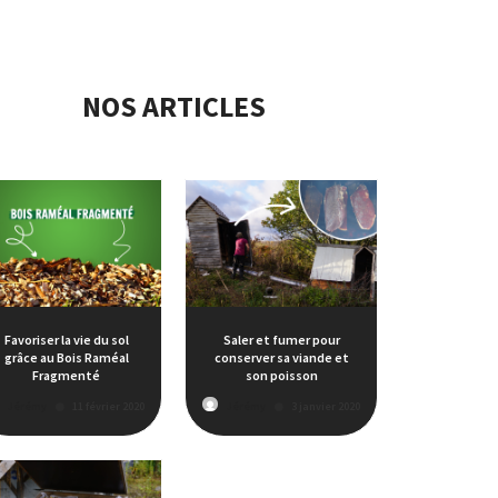
NOS ARTICLES
Favoriser la vie du sol
Saler et fumer pour
grâce au Bois Raméal
conserver sa viande et
Fragmenté
son poisson
Jérémy
11 février 2020
Jérémy
3 janvier 2020