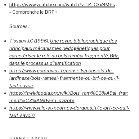
https://www.youtube.com/watch?v=Ii4-C3x9M6k
:
« Comprendre le BRF »
Sources :
Tissaux J.C (1996).
Une revue bibliographique des
principaux mécanismes pédogénétiques pour
caractériser le rôle du bois raméal fragmenté, BRF,
dans le processus d’humification
https://www.gammvert.fr/conseils/conseils-de-
jardinage/bois-rameal-fragmente-ou-brf-ce-qu-il-
faut-savoir
https://fr.wikipedia.org/wiki/Bois_ram%C3%A9al_frag
ment%C3%A9#Faim_d’azote
https://www.ville-st-georges-dorques.fr/le-brf-ce-quil-
faut-savoir/
3 JANVIER 2020