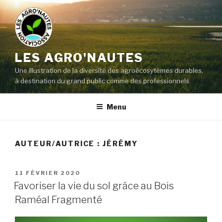
LES AGRO'NAUTES
Une illustration de la diversité des agroécosytèmes durables,
à destination du grand public comme des professionnels
Menu
AUTEUR/AUTRICE :
JÉRÉMY
11 FÉVRIER 2020
Favoriser la vie du sol grâce au Bois
Raméal Fragmenté