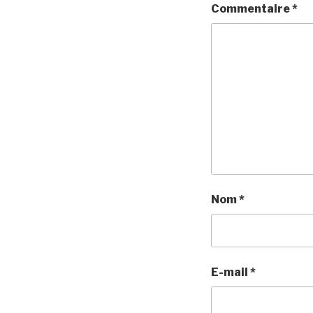
Commentaire
*
Nom
*
E-mail
*