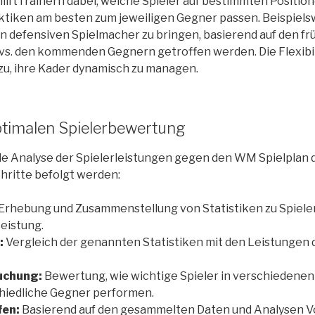
hilftTrainern dabei, welche Spieler auf bestimmten Positio
ktiken am besten zum jeweiligen Gegner passen. Beispiels
n defensiven Spielmacher zu bringen, basierend auf den f
s. den kommenden Gegnern getroffen werden. Die Flexibili
u, ihre Kader dynamisch zu managen.
optimalen Spielerbewertung
e Analyse der Spielerleistungen gegen den WM Spielplan 
chritte befolgt werden:
Erhebung und Zusammenstellung von Statistiken zu Spiele
leistung.
:
Vergleich der genannten Statistiken mit den Leistungen
uchung:
Bewertung, wie wichtige Spieler in verschiedenen
hiedliche Gegner performen.
fen:
Basierend auf den gesammelten Daten und Analysen 