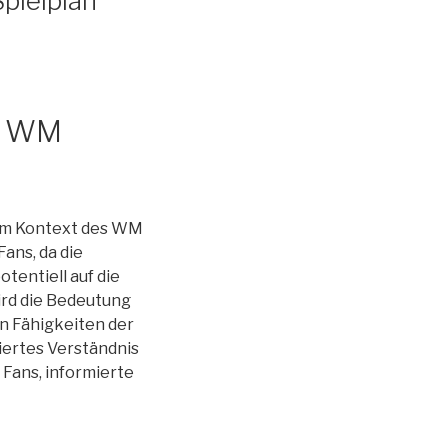
pielplan
he WM
n im Kontext des WM
ans, da die
tentiell auf die
ird die Bedeutung
en Fähigkeiten der
diertes Verständnis
Fans, informierte