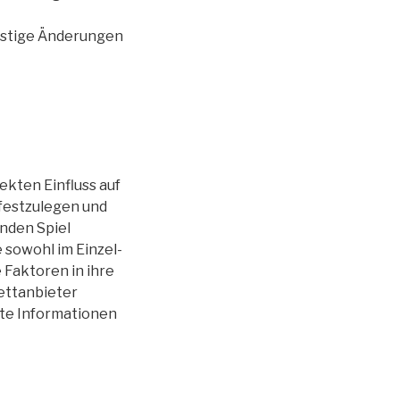
istige Änderungen
ekten Einfluss auf
festzulegen und
nden Spiel
 sowohl im Einzel-
Faktoren in ihre
Wettanbieter
nte Informationen