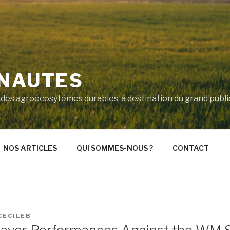
'NAUTES
ité des agroécosytèmes durables, à destination du grand pub
NOS ARTICLES
QUI SOMMES-NOUS ?
CONTACT
CECILEB