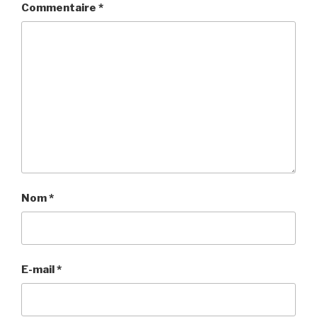
Commentaire
*
Nom
*
E-mail
*