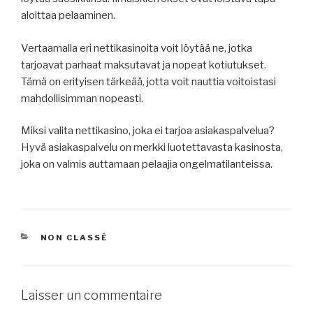
aloittaa pelaaminen.
Vertaamalla eri nettikasinoita voit löytää ne, jotka
tarjoavat parhaat maksutavat ja nopeat kotiutukset.
Tämä on erityisen tärkeää, jotta voit nauttia voitoistasi
mahdollisimman nopeasti.
Miksi valita nettikasino, joka ei tarjoa asiakaspalvelua?
Hyvä asiakaspalvelu on merkki luotettavasta kasinosta,
joka on valmis auttamaan pelaajia ongelmatilanteissa.
NON CLASSÉ
Laisser un commentaire