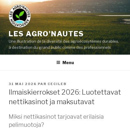
LES AGRO'NAUTES
Une illustration de la diversité des agroécosytèmes durables,
à destination du grand public comme des professionnels
Menu
31 MAI 2026
PAR
CECILEB
Ilmaiskierrokset 2026: Luotettavat
nettikasinot ja maksutavat
Miksi nettikasinot tarjoavat erilaisia
pelimuotoja?