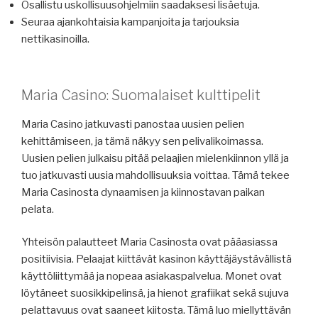
Osallistu uskollisuusohjelmiin saadaksesi lisäetuja.
Seuraa ajankohtaisia kampanjoita ja tarjouksia
nettikasinoilla.
Maria Casino: Suomalaiset kulttipelit
Maria Casino jatkuvasti panostaa uusien pelien
kehittämiseen, ja tämä näkyy sen pelivalikoimassa.
Uusien pelien julkaisu pitää pelaajien mielenkiinnon yllä ja
tuo jatkuvasti uusia mahdollisuuksia voittaa. Tämä tekee
Maria Casinosta dynaamisen ja kiinnostavan paikan
pelata.
Yhteisön palautteet Maria Casinosta ovat pääasiassa
positiivisia. Pelaajat kiittävät kasinon käyttäjäystävällistä
käyttöliittymää ja nopeaa asiakaspalvelua. Monet ovat
löytäneet suosikkipelinsä, ja hienot grafiikat sekä sujuva
pelattavuus ovat saaneet kiitosta. Tämä luo miellyttävän