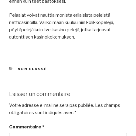
ennen kuin teet päätöksesi.
Pelaajat voivat nauttia monista erilaisista peleistä
netticasinoilla. Valikoimaan kuuluu niin kolikkopelejä,
pöytäpelejä kuin live-kasino pelejä, jotka tarjoavat
autenttisen kasinokokemuksen.
NON CLASSÉ
Laisser un commentaire
Votre adresse e-mail ne sera pas publiée.
Les champs
obligatoires sont indiqués avec
*
Commentaire
*