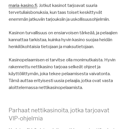
maria-kasino.fi
. Jotkut kasinot tarjoavat suuria
tervetuliaisbonuksia, kun taas toiset keskittyvät
enemmän jatkuviin tarjouksiin ja uskollisuusohjelmiin.
Kasinon turvallisuus on ensiarvoisen tärkeää, ja pelaajien
kannattaa tarkistaa, kuinka hyvin kasino suojaa heidän
henkilökohtaisia tietojaan ja maksutietojaan.
Kasinopelaamisen ei tarvitse olla monimutkaista. Hyvin
rakennettu nettikasino tarjoaa selkeät ohjeet ja
käyttöliittymän, joka tekee pelaamisesta vaivatonta.
Tämä auttaa erityisesti uusia pelaajia, jotka ovat vasta
aloittelemassa nettikasinopelaamista.
Parhaat nettikasinoita, jotka tarjoavat
VIP-ohjelmia