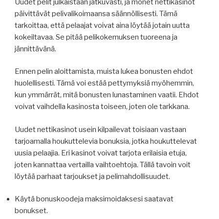
Uudet pelit julkaistaan jatkuvasti, ja monet nettikasinot
päivittävät pelivalikoimaansa säännöllisesti. Tämä
tarkoittaa, että pelaajat voivat aina löytää jotain uutta
kokeiltavaa. Se pitää pelikokemuksen tuoreena ja
jännittävänä.
Ennen pelin aloittamista, muista lukea bonusten ehdot
huolellisesti. Tämä voi estää pettymyksiä myöhemmin,
kun ymmärrät, mitä bonusten lunastaminen vaatii. Ehdot
voivat vaihdella kasinosta toiseen, joten ole tarkkana.
Uudet nettikasinot usein kilpailevat toisiaan vastaan
tarjoamalla houkuttelevia bonuksia, jotka houkuttelevat
uusia pelaajia. Eri kasinot voivat tarjota erilaisia etuja,
joten kannattaa vertailla vaihtoehtoja. Tällä tavoin voit
löytää parhaat tarjoukset ja pelimahdollisuudet.
Käytä bonuskoodeja maksimoidaksesi saatavat
bonukset.