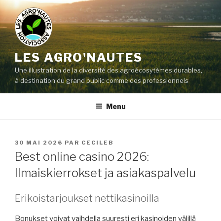
LES AGRO'NAUTES
Une illustration de la diversité des agroécosytèmes durables,
à destination du grand public comme des professionnels
Menu
30 MAI 2026
PAR
CECILEB
Best online casino 2026:
Ilmaiskierrokset ja asiakaspalvelu
Erikoistarjoukset nettikasinoilla
Bonukset voivat vaihdella suuresti eri kasinoiden välillä