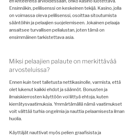
eri kriteereitä arvioidessaan, onko kasino luotettava.
Ensinnäkin, pelilisenssi on keskeinen tekijä. Kasino, jolla
on voimassa oleva pelilisenssi, osoittaa sitoutumista
sääntöihin ja pelaajien suojelemiseen. Jokainen pelaaja
ansaitsee turvallisen pelialustan, joten tämä on
ensimmäinen tarkistettava asia.
Miksi pelaajien palaute on merkittävää
arvosteluissa?
Ennen kuin teet talletusta nettikasinolle, varmista, että
olet lukenut kaikki ehdot ja säännöt. Bonusten ja
ilmaiskierrosten käyttöön voi liittyä ehtoja, kuten
kierrätysvaatimuksia. Ymmärtämällä nämä vaatimukset
voit välttää turhia ongelmia ja nauttia pelaamisesta ilman
huolia.
Käyttäjät nauttivat myös pelien graafisista ja