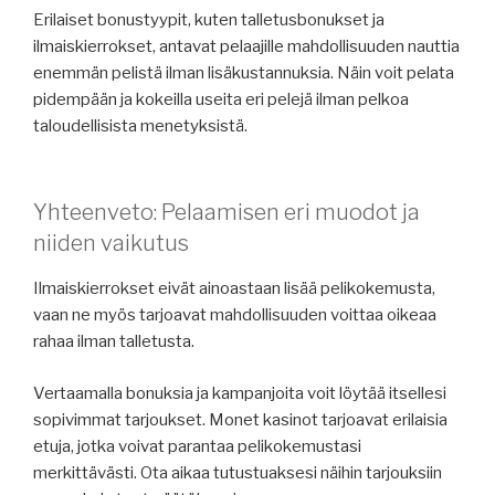
Erilaiset bonustyypit, kuten talletusbonukset ja
ilmaiskierrokset, antavat pelaajille mahdollisuuden nauttia
enemmän pelistä ilman lisäkustannuksia. Näin voit pelata
pidempään ja kokeilla useita eri pelejä ilman pelkoa
taloudellisista menetyksistä.
Yhteenveto: Pelaamisen eri muodot ja
niiden vaikutus
Ilmaiskierrokset eivät ainoastaan lisää pelikokemusta,
vaan ne myös tarjoavat mahdollisuuden voittaa oikeaa
rahaa ilman talletusta.
Vertaamalla bonuksia ja kampanjoita voit löytää itsellesi
sopivimmat tarjoukset. Monet kasinot tarjoavat erilaisia
etuja, jotka voivat parantaa pelikokemustasi
merkittävästi. Ota aikaa tutustuaksesi näihin tarjouksiin