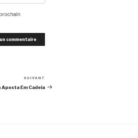
 prochain
SUIVANT
ca Aposta Em Cadeia