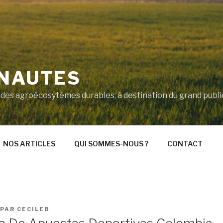
'NAUTES
ité des agroécosytèmes durables, à destination du grand pub
NOS ARTICLES
QUI SOMMES-NOUS ?
CONTACT
PAR
CECILEB