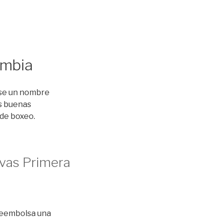
ombia
rse un nombre
s buenas
 de boxeo.
vas Primera
 reembolsa una