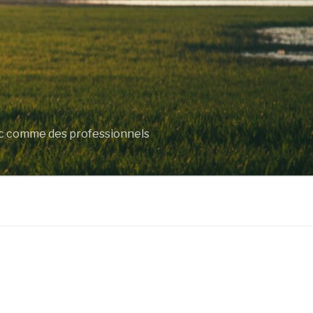
lic comme des professionnels