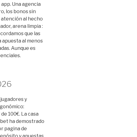
a app. Una agencia
o, los bonos sin
 atención al hecho
dor, arena limpia :
ecordamos que las
a apuesta al menos
nadas. Aunque es
enciales.
026
 jugadores y
ergonómico:
 de 100€. La casa
lbet ha demostrado
or pagina de
epósito y apuestas