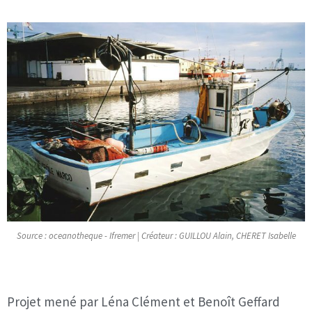
Source : oceanotheque - Ifremer | Créateur : GUILLOU Alain, CHERET Isabelle
Projet mené par Léna Clément et Benoît Geffard