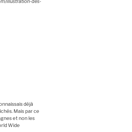
om/illustration-des-
connaissais déjà
lichés. Mais par ce
agnes et non les
orld Wide