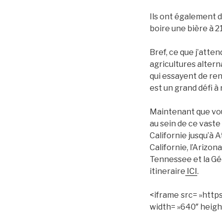
Ils ont également d
boire une bière à 21
Bref, ce que j’atte
agricultures altern
qui essayent de ren
est un grand défi à 
Maintenant que vous
au sein de ce vaste
Californie jusqu’à A
Californie, l’Arizon
Tennessee et la Gé
itineraire
ICI
.
<iframe src= »ht
width= »640″ heigh