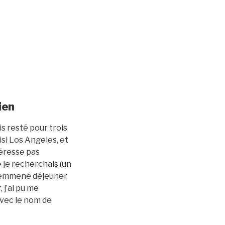
ien
is resté pour trois
isi Los Angeles, et
téresse pas
 je recherchais (un
’a emmené déjeuner
 j’ai pu me
avec le nom de