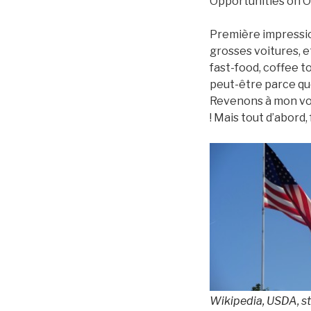
Opportunities on O
Première impressio
grosses voitures, et
fast-food, coffee to
peut-être parce que
Revenons à mon voya
! Mais tout d’abord
Wikipedia, USDA, s