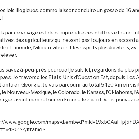
es lois illogiques, comme laisser conduire un gosse de 16 ans
 !
nds par ce voyage est de comprendre ces chiffres et rencon
atives, des agriculteurs qui ne sont pas toujours en accord 
dre le monde, l’alimentation et les esprits plus durables, av
relever.
 savez à-peu-près pourquoi je suis ici, regardons de plus p
 pays. Je traverse les Etats-Unis d’Ouest en Est, depuis Los
tlanta en Géorgie. Je vais parcourir au total 5420 km en visit
a, le Nouveau-Mexique, le Colorado, le Kansas, l’Oklahoma, l’
orgie, avant mon retour en France le 2 août. Vous pouvez 
tps://www.google.com/maps/d/embed?mid=19xbGAalHpj5h
t= »480″></iframe>