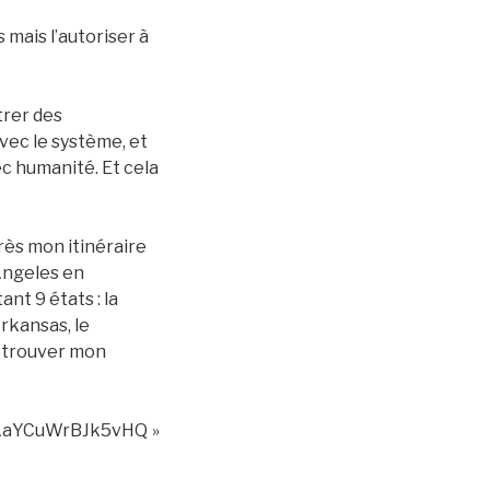
 mais l’autoriser à
trer des
avec le système, et
ec humanité. Et cela
rès mon itinéraire
 Angeles en
ant 9 états : la
Arkansas, le
retrouver mon
BAaYCuWrBJk5vHQ »