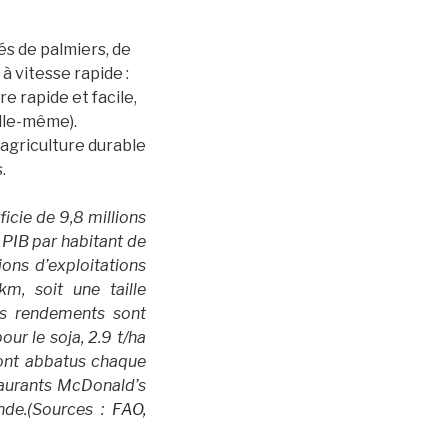
s de palmiers, de
 à vitesse rapide :
re rapide et facile,
elle-même).
’agriculture durable
.
icie de 9,8 millions
 PIB par habitant de
ons d’exploitations
km, soit une taille
s rendements sont
our le soja, 2.9 t/ha
sont abbatus chaque
taurants McDonald’s
nde.
(Sources :
FAO,