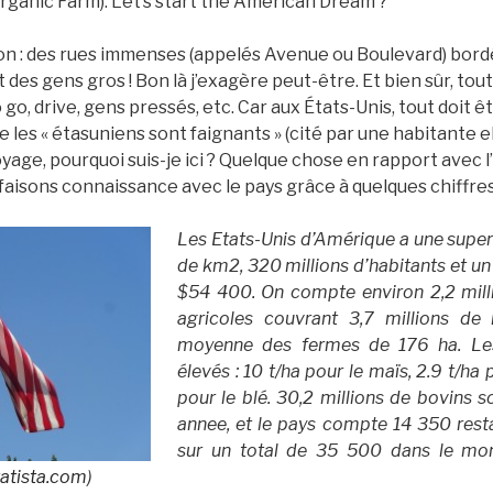
rganic Farm). Let’s start the American Dream ?
n : des rues immenses (appelés Avenue ou Boulevard) bordé
 des gens gros ! Bon là j’exagère peut-être. Et bien sûr, tout
 go, drive, gens pressés, etc. Car aux États-Unis, tout doit êt
 les « étasuniens sont faignants » (cité par une habitante 
ge, pourquoi suis-je ici ? Quelque chose en rapport avec l
, faisons connaissance avec le pays grâce à quelques chiffres
Les Etats-Unis d’Amérique a une superf
de km2, 320 millions d’habitants et un
$54 400. On compte environ 2,2 milli
agricoles couvrant 3,7 millions de 
moyenne des fermes de 176 ha. Le
élevés : 10 t/ha pour le maïs, 2.9 t/ha p
pour le blé. 30,2 millions de bovins 
annee, et le pays compte 14 350 res
sur un total de 35 500 dans le mo
tatista.com
)