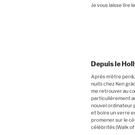
Je vous laisse lire
Depuis le Hol
Après m’être perdu 
nuits chez Ken grâc
me retrouver au cœu
particulièrement a
nouvel ordinateur p
et boire un verre en
promener sur le cé
célébrités (Walk of