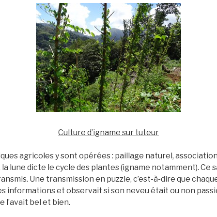
Culture d’igname sur tuteur
ques agricoles y sont opérées : paillage naturel, association
 la lune dicte le cycle des plantes (igname notamment). Ce sa
transmis. Une transmission en puzzle, c’est-à-dire que chaque 
s informations et observait si son neveu était ou non pass
 l’avait bel et bien.