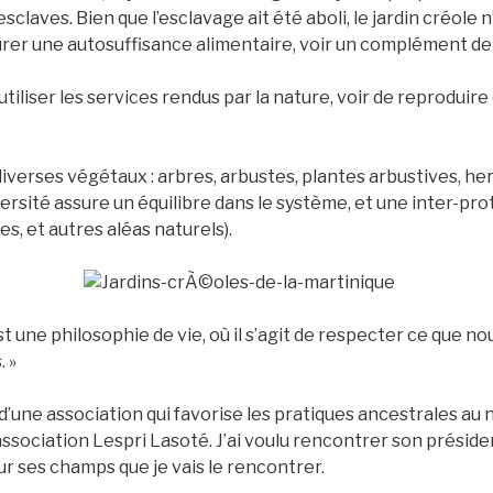
claves. Bien que l’esclavage ait été aboli, le jardin créole 
assurer une autosuffisance alimentaire, voir un complément de 
d’utiliser les services rendus par la nature, voir de reproduire 
iverses végétaux : arbres, arbustes, plantes arbustives, he
versité assure un équilibre dans le système, et une inter-pro
es, et autres aléas naturels).
st une philosophie de vie, où il s’agit de respecter ce que n
. »
 d’une association qui favorise les pratiques ancestrales au n
l’association Lespri Lasoté. J’ai voulu rencontrer son présid
ur ses champs que je vais le rencontrer.