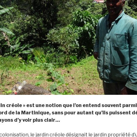
din créole » est une notion que l’on entend souvent parmi
rd de la Martinique, sans pour autant qu’ils puissent d
yons d’y voir plus clair…
a colonisation, le jardin créole désignait le jardin propriété d