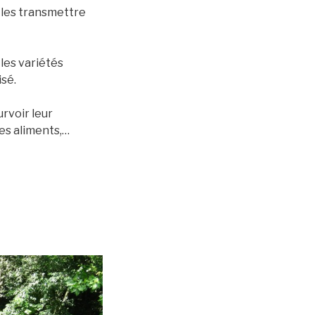
e les transmettre
 les variétés
isé.
rvoir leur
les aliments,…