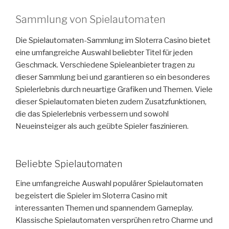
Sammlung von Spielautomaten
Die Spielautomaten-Sammlung im Sloterra Casino bietet
eine umfangreiche Auswahl beliebter Titel für jeden
Geschmack. Verschiedene Spieleanbieter tragen zu
dieser Sammlung bei und garantieren so ein besonderes
Spielerlebnis durch neuartige Grafiken und Themen. Viele
dieser Spielautomaten bieten zudem Zusatzfunktionen,
die das Spielerlebnis verbessern und sowohl
Neueinsteiger als auch geübte Spieler faszinieren.
Beliebte Spielautomaten
Eine umfangreiche Auswahl populärer Spielautomaten
begeistert die Spieler im Sloterra Casino mit
interessanten Themen und spannendem Gameplay.
Klassische Spielautomaten versprühen retro Charme und