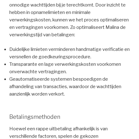
onnodige wachttijden bij je terechtkomt. Door inzicht te
hebben in opnamelimieten en minimale
verwerkingskosten, kunnen we het proces optimaliseren
en vertragingen voorkomen. Zo optimaliseert Malina de
verwerkingstijd van betalingen:
Duidelijke limieten verminderen handmatige verificatie en
versnellen de goedkeuringsprocedure.
Transparante en lage verwerkingskosten voorkomen
onverwachte vertragingen.
Geautomatiseerde systemen bespoedigen de
afhandeling van transacties, waardoor de wachttijden
aanzienlijk worden verkort.
Betalingsmethoden
Hoewel een rappe uitbetaling afhankelijk is van
verschillende factoren, spelen de gekozen