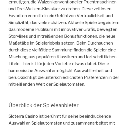
ermutigen, die Walzen konventioneller Fruchtmaschinen
und Drei-Walzen-Klassiker zu drehen. Diese zeitlosen
Favoriten vermitteln ein Gefühl von Vertraulichkeit und
Simplizität, das viele schätzen. Aktuelle Spiele begeistern
das moderne Publikum mit innovativer Grafik, bewegten
Storylines und mitreißenden Bonusfunktionen, die neue
Maßstäbe im Spielerlebnis setzen. Beim Durchsuchen
durch diese vielfältige Sammlung finden die Spieler eine
Mischung aus populären Klassikern und fortschrittlichen
Titeln – hier ist für jeden Vorliebe etwas dabei. Diese
harmonische Auswahl ermöglicht Auswahlfreiheit und
berücksichtigt die unterschiedlichsten Präferenzen in der
mitreißenden Welt der Spielautomaten.
Überblick der Spieleanbieter
Sloterra Casino ist berühmt für seine beeindruckende
Auswahl an Spielautomaten und zusammenarbeitet mit