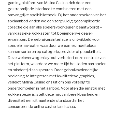
gaming platform van Malina Casino zich door een
gestroomlijnde interface te combineren met een
omvangrijke spelbibliotheek. Bij het onderzoeken van het
spelaanbod vinden we een zorgvuldig gecompileerde
collectie die aan alle spelersvoorkeuren beantwoordt –
van klassieke gokkasten tot boeiende live dealer-
ervaringen. De gebruikersinterface is ontwikkeld voor
soepele navigatie, waardoor we games moeiteloos
kunnen sorteren op categorie, provider of populariteit.
Deze weloverwogen lay-out verbetert onze controle van
het platform, waardoor we meer tijd besteden aan spelen
en minder tijd aan speuren. Door gebruiksvriendelijke
bediening te integreren met kwalitatieve graphics,
verleidt Malina Casino ons uit om ons volledig te
onderdompelen in het aanbod. Voor allen die ernstig met
gokken bezig is, stelt deze mix van bereikbaarheid en
diversiteit een uitmuntende standaard in het
concurrerende online casino-landschap.