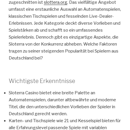
zugeschnitten ist
slottera.org
. Das vielfältige Angebot
umfasst eine erstaunliche Auswahl an Automatenspielen,
klassischen Tischspielen und fesselnden Live-Dealer-
Erlebnissen. Jede Kategorie deckt diverse Vorlieben und
Spielstärken ab und schafft so ein umfassendes
Spielerlebnis. Dennoch gibt es einzigartige Aspekte, die
Sloterra von der Konkurrenz abheben. Welche Faktoren
tragen zu seiner steigenden Popularität bei Spielern aus
Deutschland bei?
Wichtigste Erkenntnisse
Sloterra Casino bietet eine breite Palette an
Automatenspielen, darunter altbewährte und moderne
Titel, die den unterschiedlichen Vorlieben der Spieler in
Deutschland gerecht werden.
Karten- und Tischspiele wie 21 und Kesselspiel bieten für
alle Erfahrungslevel passende Spiele mit variablen