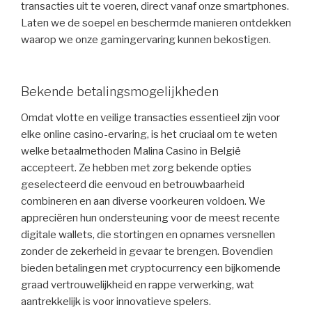
transacties uit te voeren, direct vanaf onze smartphones.
Laten we de soepel en beschermde manieren ontdekken
waarop we onze gamingervaring kunnen bekostigen.
Bekende betalingsmogelijkheden
Omdat vlotte en veilige transacties essentieel zijn voor
elke online casino-ervaring, is het cruciaal om te weten
welke betaalmethoden Malina Casino in België
accepteert. Ze hebben met zorg bekende opties
geselecteerd die eenvoud en betrouwbaarheid
combineren en aan diverse voorkeuren voldoen. We
appreciëren hun ondersteuning voor de meest recente
digitale wallets, die stortingen en opnames versnellen
zonder de zekerheid in gevaar te brengen. Bovendien
bieden betalingen met cryptocurrency een bijkomende
graad vertrouwelijkheid en rappe verwerking, wat
aantrekkelijk is voor innovatieve spelers.