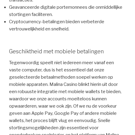
transacties.
Geavanceerde digitale portemonnees die onmiddellijke
stortingen faciliteren.
Cryptocurrency-betalingen bieden verbeterde
vertrouwelijkheid en snelheid.
Geschiktheid met mobiele betalingen
Tegenwoordig speelt niet iedereen meer vanaf een
vaste computer, dus is het essentieel dat onze
geselecteerde betaalmethoden soepel werken op
mobiele apparaten. Malina Casino blinkt hierin uit door
een robuuste integratie met mobiele wallets te bieden,
waardoor we onze accounts moeiteloos kunnen
opwaarderen, waar we ook zijn. Of we nu de voorkeur
geven aan Apple Pay, Google Pay of andere mobiele
wallets, het proces blijft vlug en eenvoudig. Snelle
stortingsmogelijkheden zijn essentieel voor