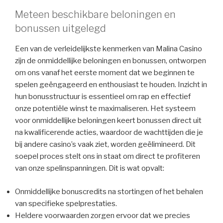
Meteen beschikbare beloningen en
bonussen uitgelegd
Een van de verleidelijkste kenmerken van Malina Casino
zijn de onmiddellijke beloningen en bonussen, ontworpen
om ons vanaf het eerste moment dat we beginnen te
spelen geëngageerd en enthousiast te houden. Inzicht in
hun bonusstructuur is essentieel om rap en effectief
onze potentiële winst te maximaliseren. Het systeem
voor onmiddellijke beloningen keert bonussen direct uit
na kwalificerende acties, waardoor de wachttijden die je
bij andere casino’s vaak ziet, worden geëlimineerd. Dit
soepel proces stelt ons in staat om direct te profiteren
van onze spelinspanningen. Dit is wat opvalt:
Onmiddellijke bonuscredits na stortingen of het behalen
van specifieke spelprestaties.
Heldere voorwaarden zorgen ervoor dat we precies